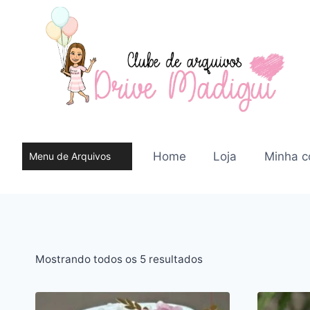
Pular
para
o
Conteúdo
Home
Loja
Minha c
Menu de Arquivos
do site
Classificado
Mostrando todos os 5 resultados
por
mais