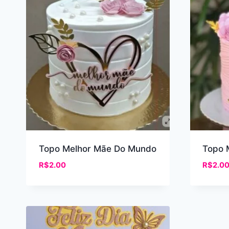
recente
Topo Melhor Mãe Do Mundo
Topo 
R$
2.00
R$
2.0