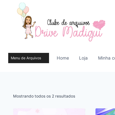
Pular
para
o
Conteúdo
Home
Loja
Minha c
Menu de Arquivos
do site
Classificado
Mostrando todos os 2 resultados
por
mais