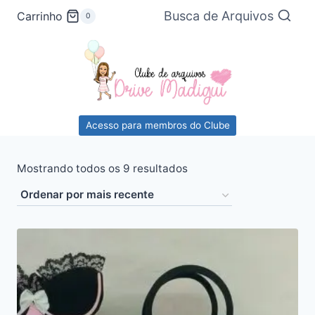
Pular
Busca de Arquivos
Carrinho
0
para
o
Conteúdo
Acesso para membros do Clube
Classificado
Mostrando todos os 9 resultados
por
mais
recente