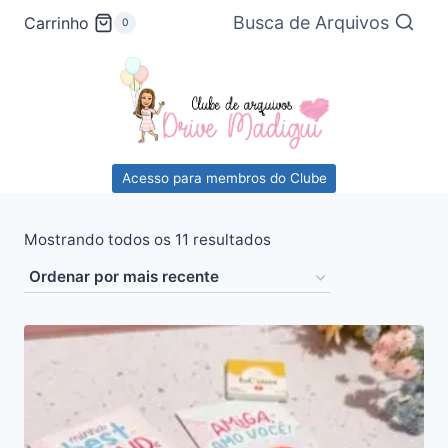
Pular
Busca de Arquivos
Carrinho
0
para
o
Conteúdo
Acesso para membros do Clube
Classificado
Mostrando todos os 11 resultados
por
mais
recente