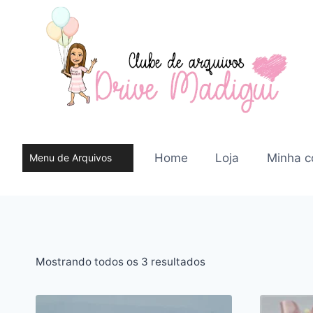
Pular
para
o
Conteúdo
Home
Loja
Minha c
Menu de Arquivos
do site
Classificado
Mostrando todos os 3 resultados
por
mais