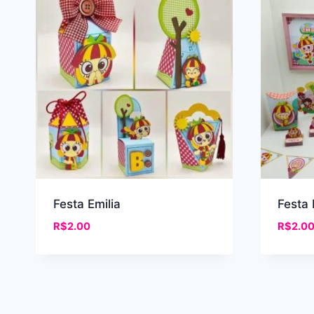
recente
Festa Emilia
Festa 
R$
2.00
R$
2.0