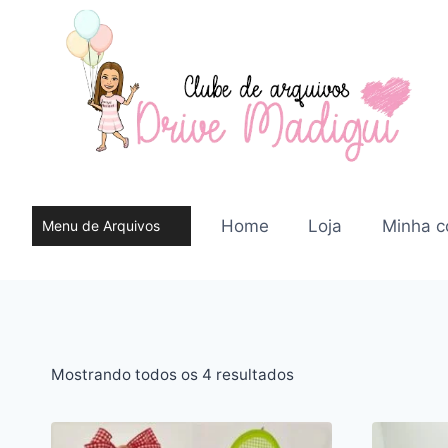
Pular
para
o
Conteúdo
Home
Loja
Minha c
Menu de Arquivos
do site
Classificado
Mostrando todos os 4 resultados
por
mais