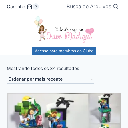
Pular
Busca de Arquivos
Carrinho
0
para
o
Conteúdo
Acesso para membros do Clube
Classificado
Mostrando todos os 34 resultados
por
mais
recente