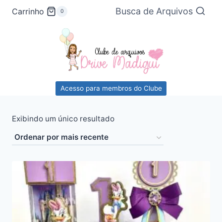
Pular
Busca de Arquivos
Carrinho
0
para
o
Conteúdo
Acesso para membros do Clube
Exibindo um único resultado