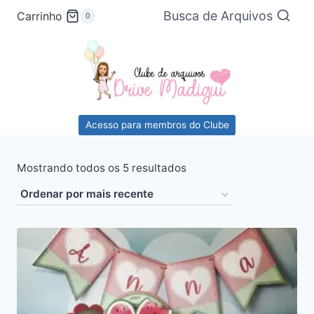
Pular
Busca de Arquivos
Carrinho
0
para
o
Conteúdo
Acesso para membros do Clube
Classificado
Mostrando todos os 5 resultados
por
mais
recente