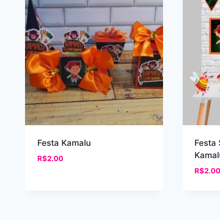
recente
Festa Kamalu
Festa
Kamal
R$
2.00
R$
2.0