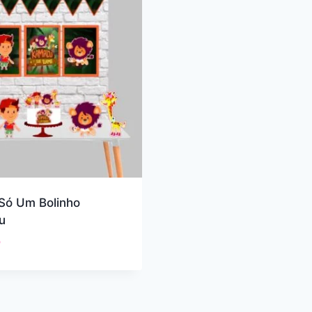
 Só Um Bolinho
u
0