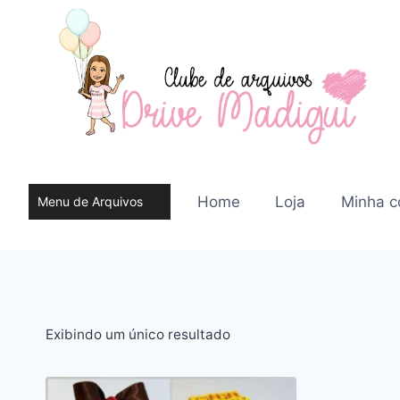
Pular
para
o
Conteúdo
Home
Loja
Minha c
Menu de Arquivos
do site
Exibindo um único resultado