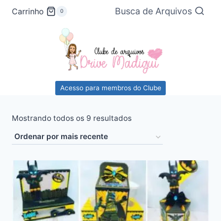
Pular
Busca de Arquivos
Carrinho
0
para
o
Conteúdo
Acesso para membros do Clube
Classificado
Mostrando todos os 9 resultados
por
mais
recente