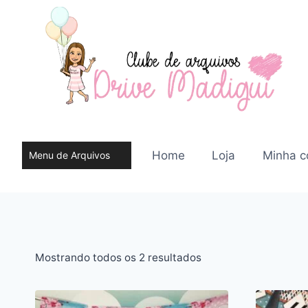
Pular
para
o
Conteúdo
Home
Loja
Minha c
Menu de Arquivos
do site
Classificado
Mostrando todos os 2 resultados
por
mais