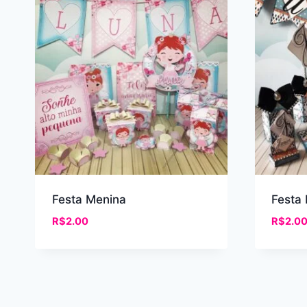
recente
Festa Menina
Festa
R$
2.00
R$
2.0