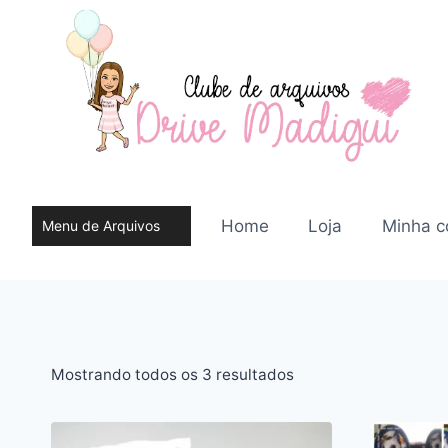
Pular
para
o
Conteúdo
Home
Loja
Minha c
Menu de Arquivos
do site
Classificado
Mostrando todos os 3 resultados
por
mais