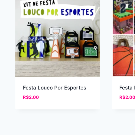
recente
Festa Louco Por Esportes
Festa
R$
2.00
R$
2.0