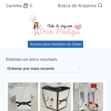
Pular
Busca de Arquivos
Carrinho
0
para
o
Conteúdo
Acesso para membros do Clube
Exibindo um único resultado