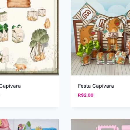
 Capivara
Festa Capivara
0
R$
2.00