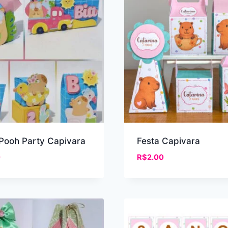
 Pooh Party Capivara
Festa Capivara
0
R$
2.00