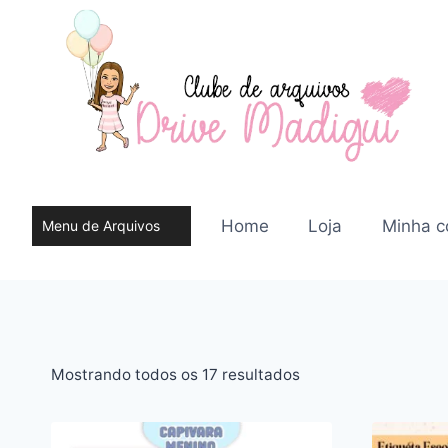
Pular
para
o
Conteúdo
Home
Loja
Minha c
Menu de Arquivos
do site
Classificado
Mostrando todos os 17 resultados
por
mais