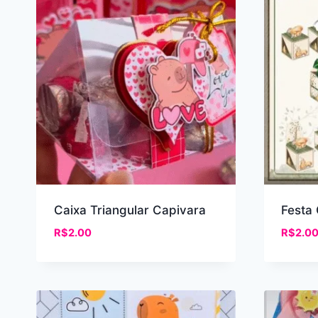
Caixa Triangular Capivara
Festa
R$
2.00
R$
2.0