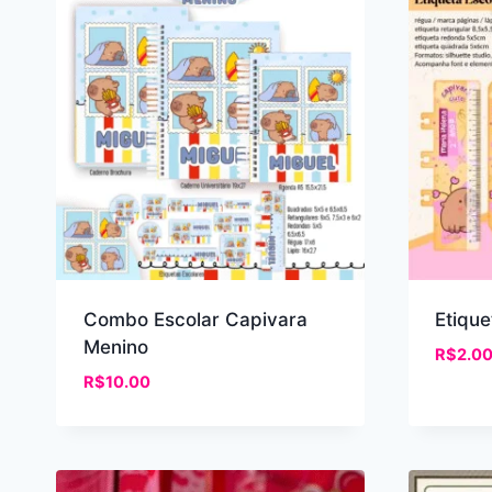
recente
Combo Escolar Capivara
Etique
Menino
R$
2.0
R$
10.00