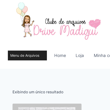
Pular
para
o
Conteúdo
Home
Loja
Minha c
Menu de Arquivos
do site
Exibindo um único resultado