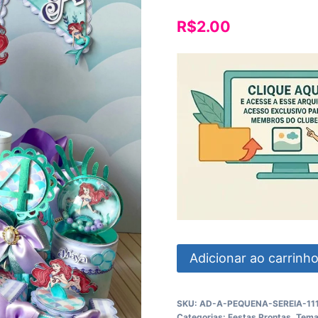
R$
2.00
A
Adicionar ao carrinh
Pequena
Sereia
SKU:
AD-A-PEQUENA-SEREIA-111
quantidade
Categorias:
Festas Prontas
,
Tem