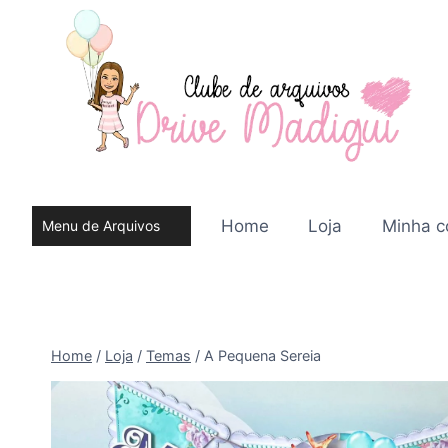
Pular
para
o
Conteúdo
Home
Loja
Minha c
Menu de Arquivos
do site
Home
/
Loja
/
Temas
/
A Pequena Sereia