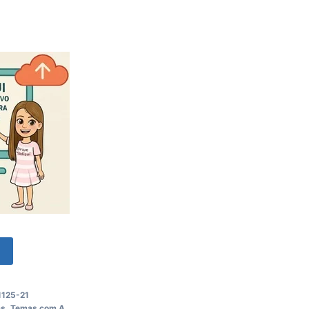
o
125-21
as
,
Temas com A