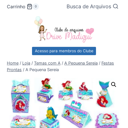
Pular
Busca de Arquivos
Carrinho
0
para
o
Conteúdo
Acesso para membros do Clube
Home
/
Loja
/
Temas com A
/
A Pequena Sereia
/
Festas
Prontas
/
A Pequena Sereia