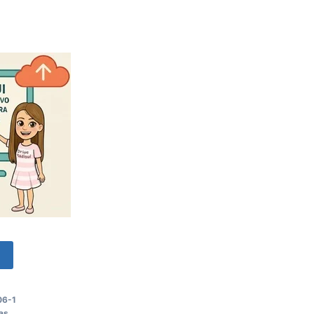
o
06-1
as