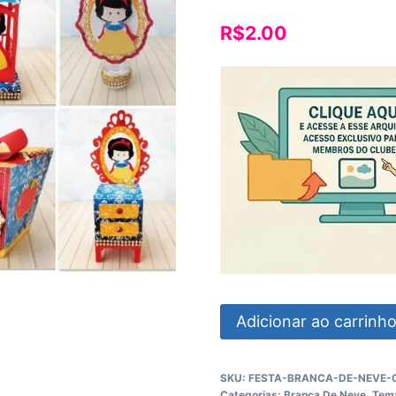
R$
2.00
Branca
Adicionar ao carrinh
De
Neve
SKU:
FESTA-BRANCA-DE-NEVE-
quantidade
Categorias:
Branca De Neve
,
Tem