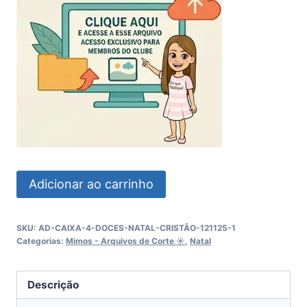
Caixa
Adicionar ao carrinho
4
Doces
SKU:
AD-CAIXA-4-DOCES-NATAL-CRISTÃO-121125-1
Natal
Categorias:
Mimos - Arquivos de Corte ☀︎
,
Natal
Cristão
quantidade
Descrição