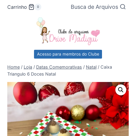
Pular
Busca de Arquivos
Carrinho
0
para
o
Conteúdo
Acesso para membros do Clube
Home
/
Loja
/
Datas Comemorativas
/
Natal
/
Caixa
Triangulo 6 Doces Natal