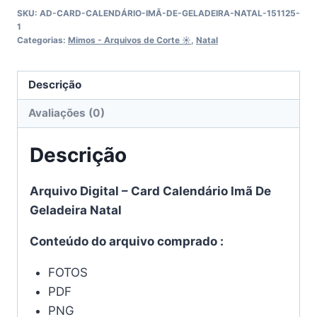
Imã
SKU:
AD-CARD-CALENDÁRIO-IMÃ-DE-GELADEIRA-NATAL-151125-
De
1
Geladeira
Categorias:
Mimos - Arquivos de Corte ☀︎
,
Natal
Natal
quantidade
Descrição
Avaliações (0)
Descrição
Arquivo Digital – Card Calendário Imã De
Geladeira Natal
Conteúdo do arquivo comprado :
FOTOS
PDF
PNG