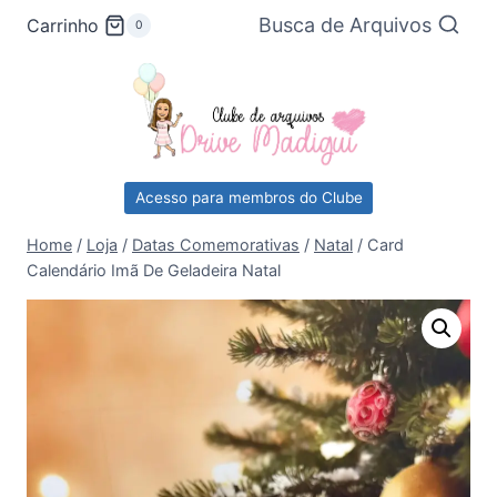
Pular
Busca de Arquivos
Carrinho
0
para
o
Conteúdo
Acesso para membros do Clube
Home
/
Loja
/
Datas Comemorativas
/
Natal
/
Card
Calendário Imã De Geladeira Natal