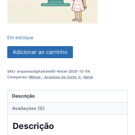
Em estoque
Card
Adicionar ao carrinho
Caneta
ou
SKU:
arquivosdigitaisino05-Natal-2025-13-04
Lápis
Categorias:
Mimos - Arquivos de Corte ☀︎
,
Natal
Natal
quantidade
Descrição
Avaliações (0)
Descrição