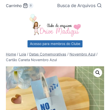
Pular
Busca de Arquivos
Carrinho
0
para
o
Conteúdo
Acesso para membros do Clube
Home
/
Loja
/
Datas Comemorativas
/
Novembro Azul
/
Cartão Caneta Novembro Azul