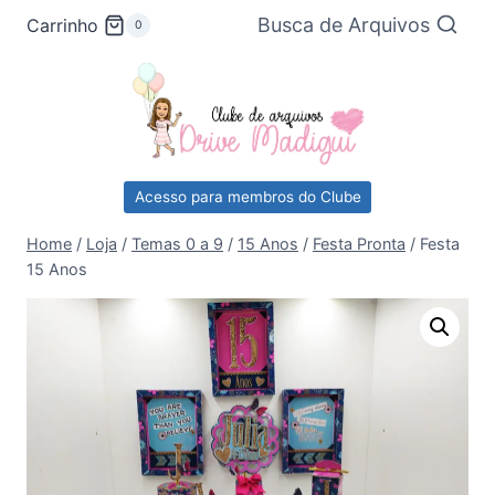
Pular
Busca de Arquivos
Carrinho
0
para
o
Conteúdo
Acesso para membros do Clube
Home
/
Loja
/
Temas 0 a 9
/
15 Anos
/
Festa Pronta
/
Festa
15 Anos