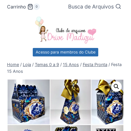
Pular
Busca de Arquivos
Carrinho
0
para
o
Conteúdo
Acesso para membros do Clube
Home
/
Loja
/
Temas 0 a 9
/
15 Anos
/
Festa Pronta
/
Festa
15 Anos