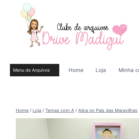
Pular
para
o
Conteúdo
Home
Loja
Minha c
Menu de Arquivos
do site
Home
/
Loja
/
Temas com A
/
Alice no País das Maravilhas