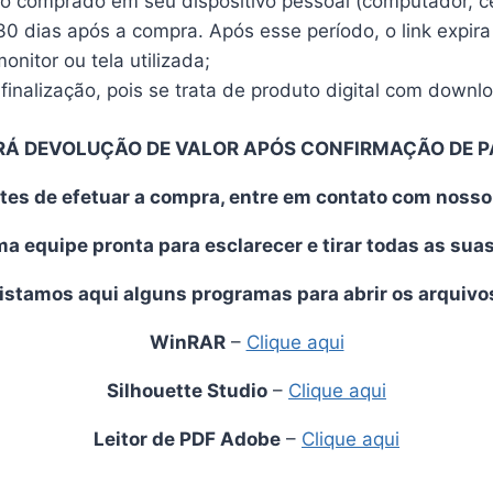
vo comprado em seu dispositivo pessoal (computador, cel
30 dias após a compra. Após esse período, o link expira
nitor ou tela utilizada;
finalização, pois se trata de produto digital com downl
RÁ DEVOLUÇÃO DE VALOR APÓS CONFIRMAÇÃO DE 
tes de efetuar a compra, entre em contato com noss
 equipe pronta para esclarecer e tirar todas as sua
istamos aqui alguns programas para abrir os arquivo
WinRAR
–
Clique aqui
Silhouette Studio
–
Clique aqui
Leitor de PDF Adobe
–
Clique aqui