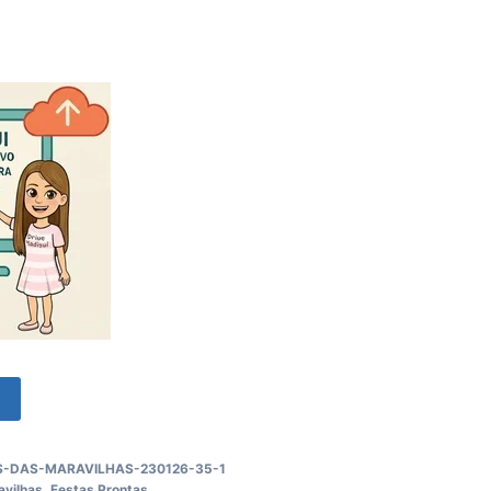
o
S-DAS-MARAVILHAS-230126-35-1
avilhas
,
Festas Prontas