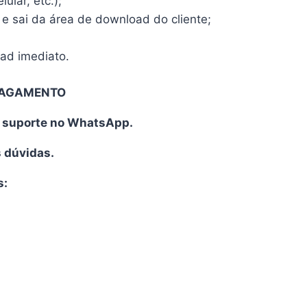
ular, etc.);
 e sai da área de download do cliente;
oad imediato.
PAGAMENTO
o suporte no WhatsApp.
s dúvidas.
s: