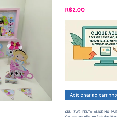
R$
2.00
Festa
Adicionar ao carrinh
Alice
No
SKU:
ZW3-FESTA-ALICE-NO-PAI
Pais
Categorias:
Alice no País das Mar