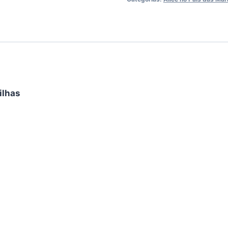
Das
Maravilhas
quantidade
ilhas