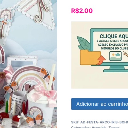
R$
2.00
Festa
Adicionar ao carrinh
Arco
Íris
SKU:
AD-FESTA-ARCO-ÍRIS-BOHO
Boho
Categorias:
Arco-Íris
,
Temas