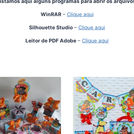
istamos aqui alguns programas para abrir os arquivo
WinRAR
–
Clique aqui
Silhouette Studio
–
Clique aqui
Leitor de PDF Adobe
–
Clique aqui