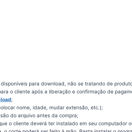
o disponíveis para download, não se tratando de produto 
para o cliente após a liberação e confirmação de pagam
load
;
olocar nome, idade, mudar extensão, etc.);
ensão do arquivo antes da compra;
e o cliente deverá ter instalado em seu computador ou 
o corte poderá ser feito à mão. Basta instalar o program