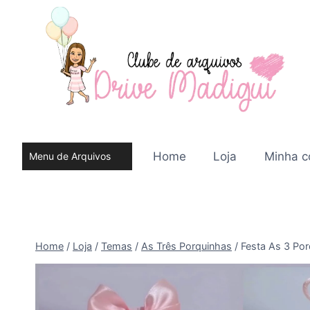
Pular
para
o
Conteúdo
Home
Loja
Minha c
Menu de Arquivos
do site
Home
/
Loja
/
Temas
/
As Três Porquinhas
/
Festa As 3 Po