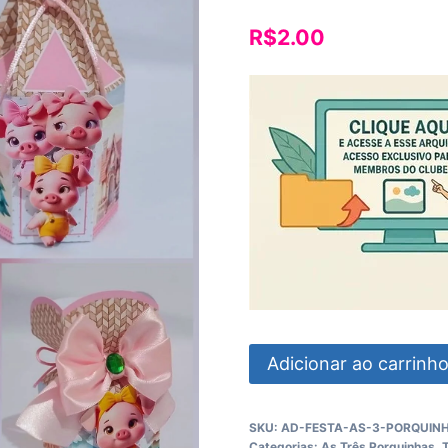
R$
2.00
Festa
Adicionar ao carrinh
As
3
SKU:
AD-FESTA-AS-3-PORQUINH
Porquinhas
Categorias:
As Três Porquinhas
,