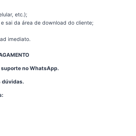
ular, etc.);
 e sai da área de download do cliente;
oad imediato.
PAGAMENTO
o suporte no WhatsApp.
s dúvidas.
s: