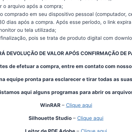
r o arquivo após a compra;
vo comprado em seu dispositivo pessoal (computador, cel
30 dias após a compra. Após esse período, o link expira
nitor ou tela utilizada;
finalização, pois se trata de produto digital com downl
RÁ DEVOLUÇÃO DE VALOR APÓS CONFIRMAÇÃO DE 
tes de efetuar a compra, entre em contato com noss
 equipe pronta para esclarecer e tirar todas as sua
istamos aqui alguns programas para abrir os arquivo
WinRAR
–
Clique aqui
Silhouette Studio
–
Clique aqui
Leitor de PDF Adobe
–
Clique aqui