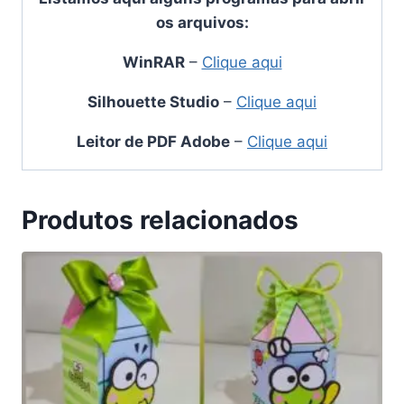
os arquivos:
WinRAR
–
Clique aqui
Silhouette Studio
–
Clique aqui
Leitor de PDF Adobe
–
Clique aqui
Produtos relacionados