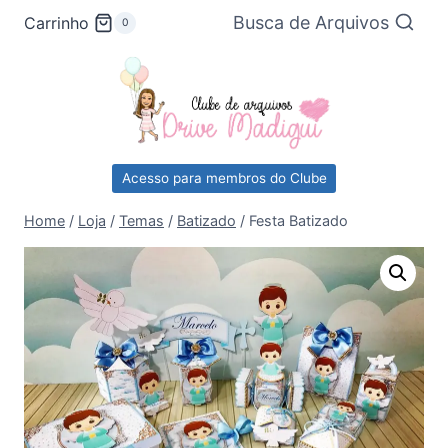
Pular
Busca de Arquivos
Carrinho
0
para
o
Conteúdo
Acesso para membros do Clube
Home
/
Loja
/
Temas
/
Batizado
/
Festa Batizado