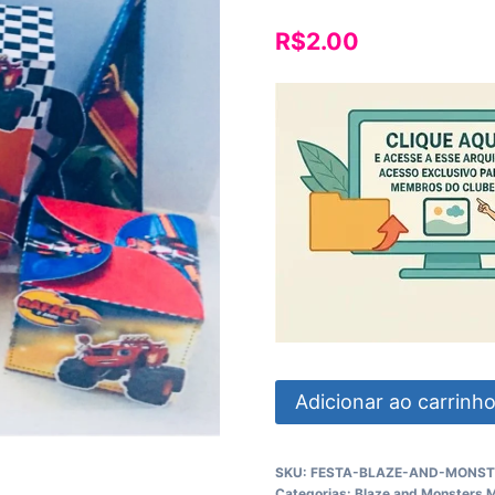
R$
2.00
Festa
Adicionar ao carrinh
Blaze
And
SKU:
FESTA-BLAZE-AND-MONST
Monsters
Categorias:
Blaze and Monsters 