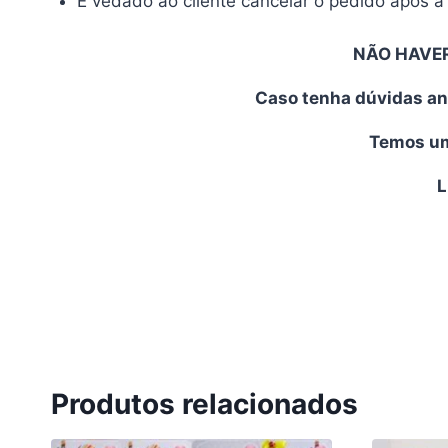
É vedado ao cliente cancelar o pedido após a 
NÃO HAVE
Caso tenha dúvidas an
Temos uma
L
Produtos relacionados