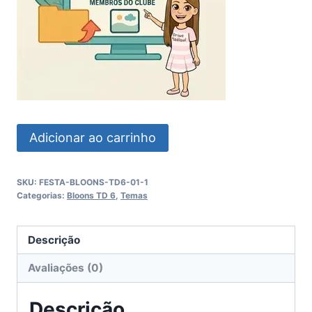
Festa
Adicionar ao carrinho
Bloon
Td
SKU:
FESTA-BLOONS-TD6-01-1
6
Categorias:
Bloons TD 6
,
Temas
quantidade
Descrição
Avaliações (0)
Descrição