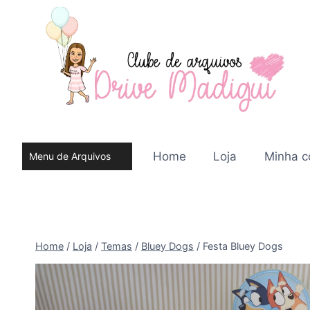
Pular
para
o
Conteúdo
Home
Loja
Minha c
Menu de Arquivos
do site
Home
/
Loja
/
Temas
/
Bluey Dogs
/
Festa Bluey Dogs