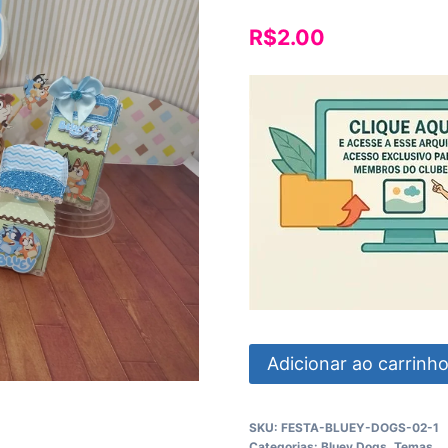
R$
2.00
Festa
Adicionar ao carrinh
Bluey
Dogs
SKU:
FESTA-BLUEY-DOGS-02-1
quantidade
Categorias:
Bluey Dogs
,
Temas