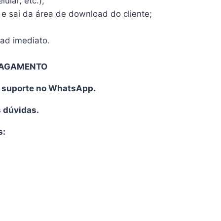
ular, etc.);
 e sai da área de download do cliente;
oad imediato.
PAGAMENTO
o suporte no WhatsApp.
s dúvidas.
s: