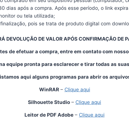
vo comprado em seu dispositivo pessoal (computador, cel
30 dias após a compra. Após esse período, o link expira
nitor ou tela utilizada;
finalização, pois se trata de produto digital com downl
RÁ DEVOLUÇÃO DE VALOR APÓS CONFIRMAÇÃO DE 
tes de efetuar a compra, entre em contato com noss
 equipe pronta para esclarecer e tirar todas as sua
istamos aqui alguns programas para abrir os arquivo
WinRAR
–
Clique aqui
Silhouette Studio
–
Clique aqui
Leitor de PDF Adobe
–
Clique aqui