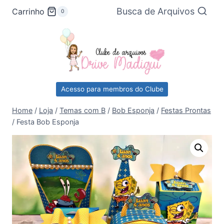
Pular
Busca de Arquivos
Carrinho
0
para
o
Conteúdo
Acesso para membros do Clube
Home
/
Loja
/
Temas com B
/
Bob Esponja
/
Festas Prontas
/
Festa Bob Esponja