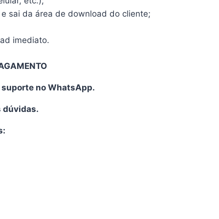
ular, etc.);
 e sai da área de download do cliente;
oad imediato.
PAGAMENTO
o suporte no WhatsApp.
s dúvidas.
s: