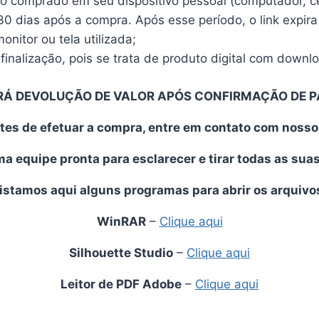
vo comprado em seu dispositivo pessoal (computador, cel
30 dias após a compra. Após esse período, o link expira
nitor ou tela utilizada;
finalização, pois se trata de produto digital com downl
RÁ DEVOLUÇÃO DE VALOR APÓS CONFIRMAÇÃO DE 
tes de efetuar a compra, entre em contato com noss
 equipe pronta para esclarecer e tirar todas as sua
istamos aqui alguns programas para abrir os arquivo
WinRAR
–
Clique aqui
Silhouette Studio
–
Clique aqui
Leitor de PDF Adobe
–
Clique aqui