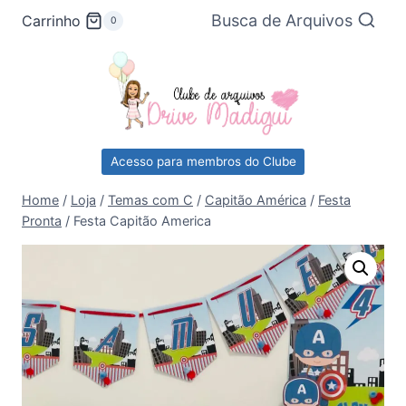
Pular
Busca de Arquivos
Carrinho
0
para
o
Conteúdo
Acesso para membros do Clube
Home
/
Loja
/
Temas com C
/
Capitão América
/
Festa
Pronta
/
Festa Capitão America