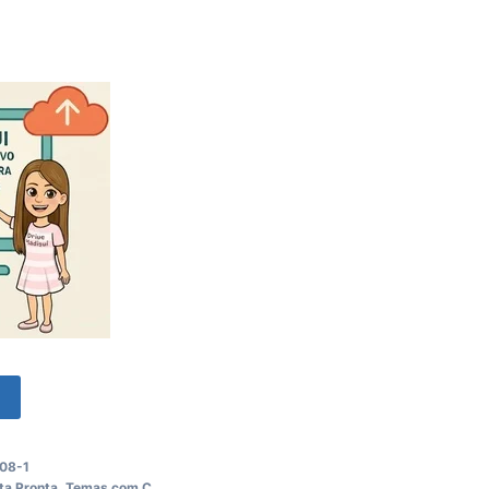
o
08-1
ta Pronta
,
Temas com C