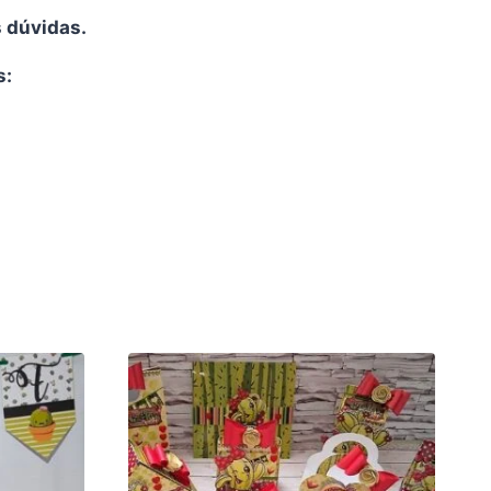
s dúvidas.
s: