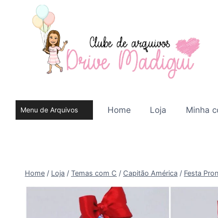
Pular
para
o
Conteúdo
Home
Loja
Minha c
Menu de Arquivos
do site
Home
/
Loja
/
Temas com C
/
Capitão América
/
Festa Pron