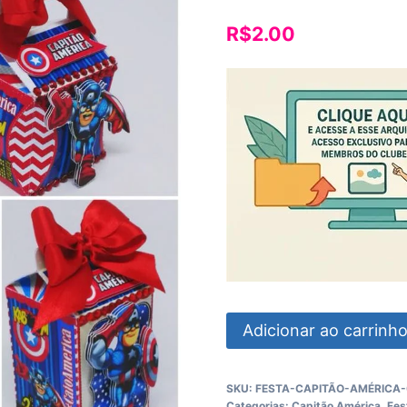
R$
2.00
Festa
Adicionar ao carrinh
Capitão
America
SKU:
FESTA-CAPITÃO-AMÉRICA-
quantidade
Categorias:
Capitão América
,
Fes