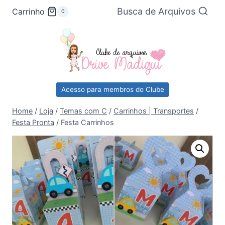
Pular
Busca de Arquivos
Carrinho
0
para
o
Conteúdo
Acesso para membros do Clube
Home
/
Loja
/
Temas com C
/
Carrinhos | Transportes
/
Festa Pronta
/
Festa Carrinhos