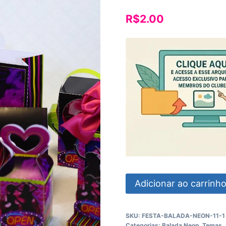
R$
2.00
Festa
Adicionar ao carrinh
Neon
quantidade
SKU:
FESTA-BALADA-NEON-11-1
Categorias:
Balada Neon
,
Temas