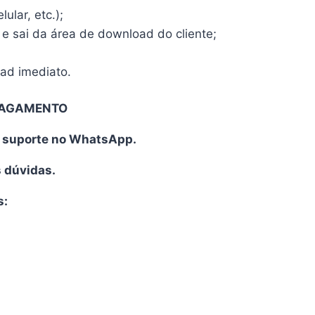
ular, etc.);
 e sai da área de download do cliente;
oad imediato.
PAGAMENTO
o suporte no WhatsApp.
s dúvidas.
s: