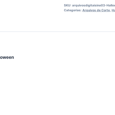
Festa
SKU:
arquivosdigitaisino03-Hall
Na
Categorias:
Arquivos de Corte
,
H
Caixa
Halloween
quantidade
lloween