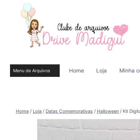
Pular
para
o
Conteúdo
Home
Loja
Minha c
Menu de Arquivos
do site
Home
/
Loja
/
Datas Comemorativas
/
Halloween
/
Kit Digi