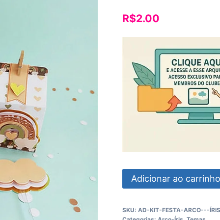
R$
2.00
Kit
Adicionar ao carrinh
Festa
Arco
SKU:
AD-KIT-FESTA-ARCO---ÍRIS
-
Categorias:
Arco-Íris
,
Temas