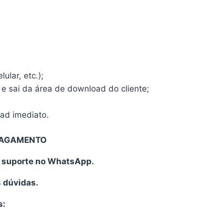
ular, etc.);
 e sai da área de download do cliente;
oad imediato.
PAGAMENTO
o suporte no WhatsApp.
s dúvidas.
s: