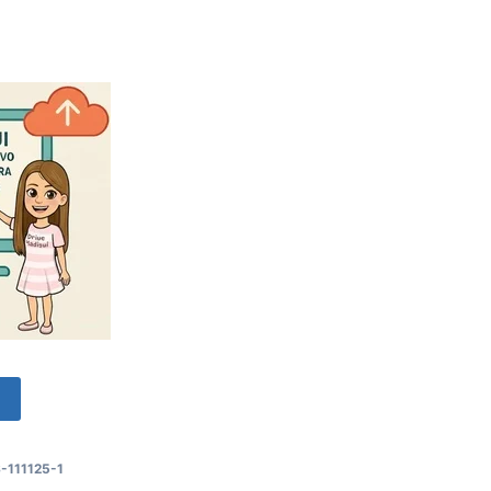
o
-111125-1