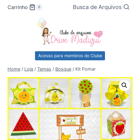
Pular
Busca de Arquivos
Carrinho
0
para
o
Conteúdo
Acesso para membros do Clube
Home
/
Loja
/
Temas
/
Bosque
/
Kit Pomar