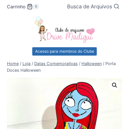
Pular
Busca de Arquivos
Carrinho
0
para
o
Conteúdo
Acesso para membros do Clube
Home
/
Loja
/
Datas Comemorativas
/
Halloween
/
Porta
Doces Halloween