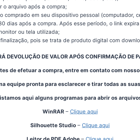
r o arquivo após a compra;
vo comprado em seu dispositivo pessoal (computador, cel
30 dias após a compra. Após esse período, o link expira
nitor ou tela utilizada;
finalização, pois se trata de produto digital com downl
RÁ DEVOLUÇÃO DE VALOR APÓS CONFIRMAÇÃO DE 
tes de efetuar a compra, entre em contato com noss
 equipe pronta para esclarecer e tirar todas as sua
istamos aqui alguns programas para abrir os arquivo
WinRAR
–
Clique aqui
Silhouette Studio
–
Clique aqui
Leitor de PDF Adobe
–
Clique aqui