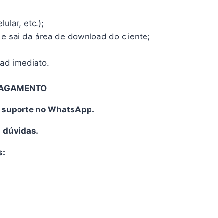
ular, etc.);
 e sai da área de download do cliente;
oad imediato.
PAGAMENTO
o suporte no WhatsApp.
s dúvidas.
s: