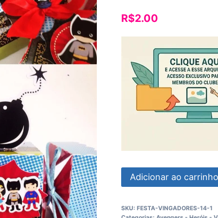
R$
2.00
Super
Adicionar ao carrinh
Heróis
quantidade
SKU:
FESTA-VINGADORES-14-1
Categorias:
Avengers - Heróis - 