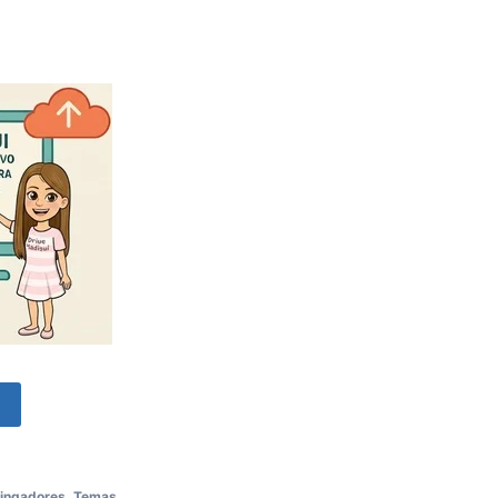
o
Vingadores
,
Temas