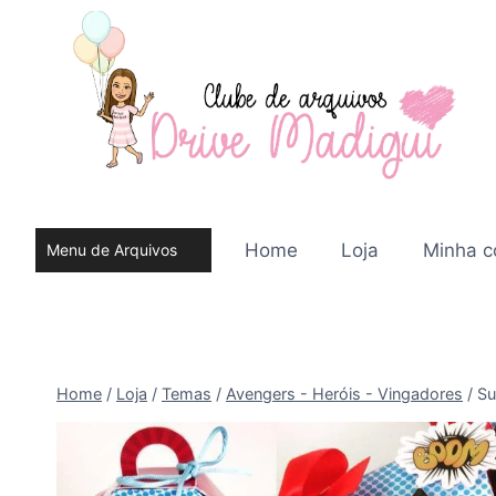
Pular
para
o
Conteúdo
Home
Loja
Minha c
Menu de Arquivos
do site
Home
/
Loja
/
Temas
/
Avengers - Heróis - Vingadores
/
Su