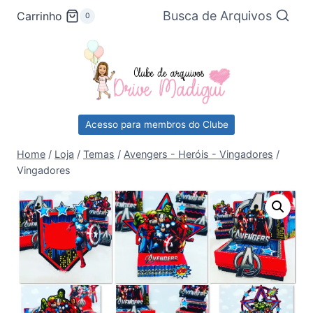
Pular
Busca de Arquivos
Carrinho
0
para
o
Conteúdo
Acesso para membros do Clube
Home
/
Loja
/
Temas
/
Avengers - Heróis - Vingadores
/
Vingadores